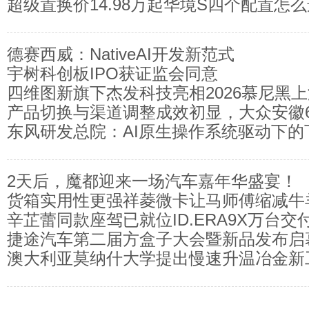
超级置换价14.98万起华境S四个配置怎
万元起
德赛西威：NativeAI开发新范式
宇树科创板IPO获证监会同意
四维图新旗下杰发科技亮相2026慕尼黑
产品切换与渠道调整成效初显，大众安徽
展示车规芯片多线进展
东风研发总院：AI原生操作系统驱动下的
增120%
舱
2天后，魔都迎来一场汽车嘉年华盛宴！
货箱实用性更强祥菱微卡让马师傅缩减牛
辛芷蕾同款座驾已就位ID.ERA9X万台交
捷途汽车第二届方盒子大会暨新品发布启
澳大利亚莫纳什大学提出慢速升温冶金新
合金强度