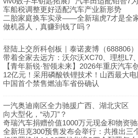
vivo数字车钥匙拓展广汽丰田适配铂智7
元领跑，新能源车型
车船税调整更好适配汽车产业新形势
型
二胎家庭换车实录——全新瑞虎7才是全
做机器人，真赚到钱了吗？
案
登陆上交所科创板｜泰诺麦博（688806
带着全家去远方：沃尔沃XC70、理想L7
明星产品——抗破伤风单抗共赴新途！
【青年新锐·智领未来】2026年重庆汽车
DM-p 长途自驾综合实力横评
12亿元！采用磷酸铁锂技术！山西最大
新锐专项赛”火热征集中！
中国首个禁售燃油车省份确认
能电站并网！
一汽奥迪南区全力驰援广西、湖北灾区
向大型化，“动刀”？
奇瑞汽车捐赠价值1000万元现金和物资
全新坦克300预售发布会举行：共推出三个版
地区