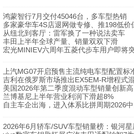
登陆天津
鸿蒙智行7月交付45046台，多车型热销
多家豪华车4S店退网做专修、推198低价
从纽北到客厅：雷军换了一种说法卖车
汽服门店贴身肉搏，
丰田上半年全球产量、销量双双下滑
宏光MINIEV六周年五菱代步车用户即将突
上汽MG07开启预售主流纯电车型配置标
吉利在俄罗斯市场推出EX5EM-R增程式
美国2026年第二季度混动车型销量创新高
兰博基尼上半年营业利润下滑超8%
自主车企出海，进入体系比拼周期2026
2026年6月轿车/SUV车型销量榜：银河