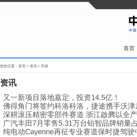
首页
您的位置：
首页
>
资讯
> 列表
资讯
又一新项目落地嘉定，投资14.5亿！
佛得角门将签约科洛科洛，捷途携手沃津
深耕滚压精密零部件赛道 浙江啟腾以全
程
广汽丰田7月零售5.31万台铂智品牌销量占
造汽车配套标杆
纯电动Cayenne再征专业赛道保时捷驾